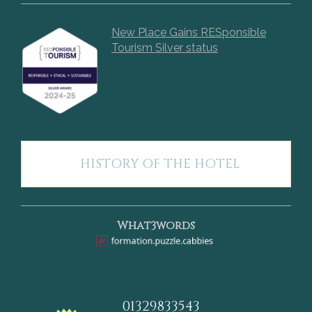
New Place Gains RESponsible
Tourism Silver status
HISTORY OF THE HOTEL
What3words
01329833543